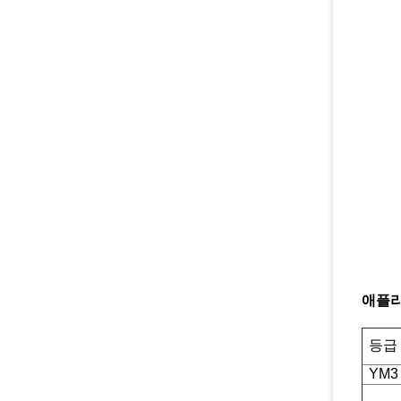
애플리
등급
YM3