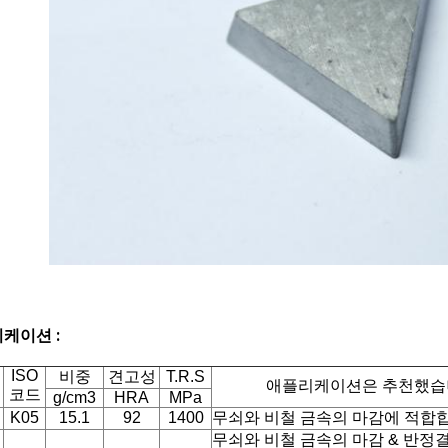
케이션 :
ISO
비중
견고성
T.R.S
애플리케이션은 추천했습
코드
g/cm3
HRA
MPa
K05
15.1
92
1400
무쇠와 비철 금속의 마감에 적합
무쇠와 비철 금속의 마감 & 반정