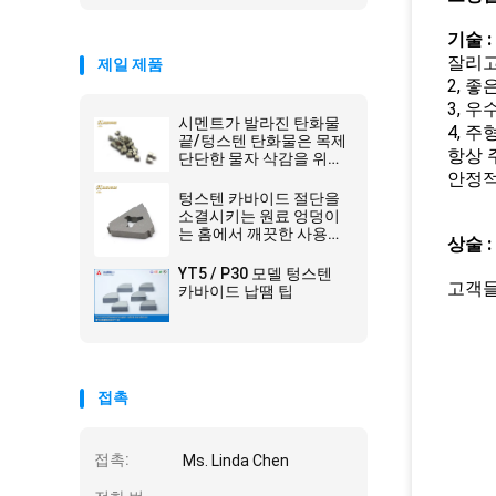
기술 :
잘리고
제일 제품
2, 
3, 
시멘트가 발라진 탄화물
4, 
끝/텅스텐 탄화물은 목제
항상 
단단한 물자 삭감을 위해
끝을 보았습니다
안정적
텅스텐 카바이드 절단을
소결시키는 원료 엉덩이
는 홈에서 깨끗한 사용을
상술 :
위한 트라이앵글에게 비
밀 정보를 제공합니다
YT5 / P30 모델 텅스텐
고객들
카바이드 납땜 팁
접촉
접촉:
Ms. Linda Chen