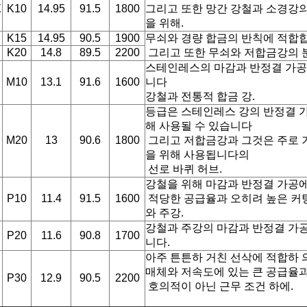
X
K10
14.95
91.5
1800
그리고 또한 망간 강철과 소경강
을 위해.
K15
14.95
90.5
1900
무쇠와 경량 합금의 반칙에 적합
K20
14.8
89.5
2200
그리고 또한 무쇠와 저합금강의 
스테인레스의 마감과 반정결 가공
M10
13.1
91.6
1600
니다
강철과 전통적 합금 강.
등급은 스테인레스 강의 반정결 
해 사용될 수 있습니다
M20
13
90.6
1800
그리고 저합금강과 그것은 주로
을 위해 사용됩니다의
선로 바퀴 허브.
강철을 위해 마감과 반정결 가공
P10
11.4
91.5
1600
적당한 공급율과 오히려 높은 커
와 주강.
강철과 주강의 마감과 반정결 가
P20
11.6
90.8
1700
니다.
아주 튼튼하 거친 선삭에 적합하 
매체와 저속도에 있는 큰 공급율
P30
12.9
90.5
2200
호의적이 아닌 근무 조건 하에.