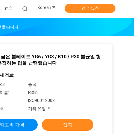
Korean
뉴스
견적 요청
 납땜했습니다
은 블레이드 YG6 / YG8 / K10 / P30 불균일 형
용접하는 팁을 납땜했습니다
세 정보:
소:
중국
이름:
RiXin
ISO9001:2008
호:
기타 유형 Ｆ
최고의 가격
접촉