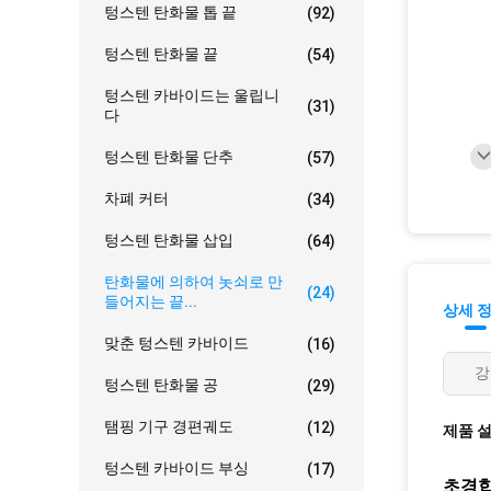
텅스텐 탄화물 톱 끝
(92)
텅스텐 탄화물 끝
(54)
텅스텐 카바이드는 울립니
(31)
다
텅스텐 탄화물 단추
(57)
차폐 커터
(34)
텅스텐 탄화물 삽입
(64)
탄화물에 의하여 놋쇠로 만
(24)
들어지는 끝...
상세 
맞춘 텅스텐 카바이드
(16)
강
텅스텐 탄화물 공
(29)
탬핑 기구 경편궤도
(12)
제품 
텅스텐 카바이드 부싱
(17)
초경합