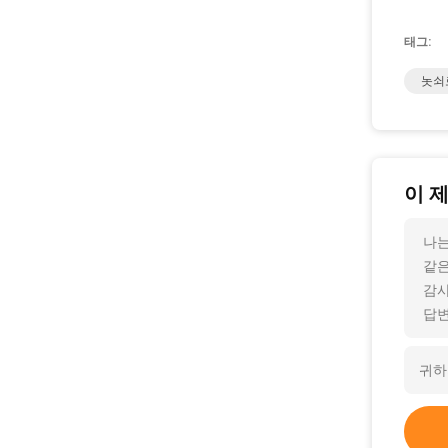
태그:
놋쇠
이 
나는
같은
감사
답변