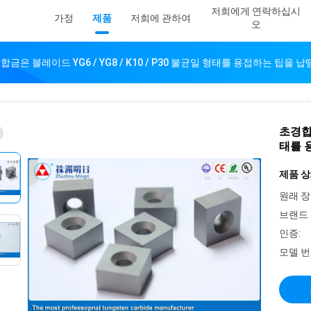
저희에게 연락하십시
가정
제품
저희에 관하여
오
합금은 블레이드 YG6 / YG8 / K10 / P30 불균일 형태를 용접하는 팁을
초경합금
태를 
제품 상
원래 장
브랜드 
인증:
모델 번