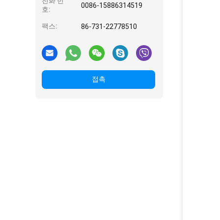
전화 번
0086-15886314519
호:
팩스:
86-731-22778510
접촉