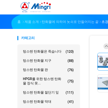
홈
제품 소개
탄화물에 의하여 놋쇠로 만들어지는 끝
초경
카테고리
텅스텐 탄화물은 죽습니다
(120)
텅스텐 탄화물 지구
(88)
텅스텐 탄화물 판
(76)
HPGR를 위한 텅스텐 탄화
(75)
물 장식 못...
텅스텐 탄화물 절단기 잎
(111)
텅스텐 탄화물 막대
(41)