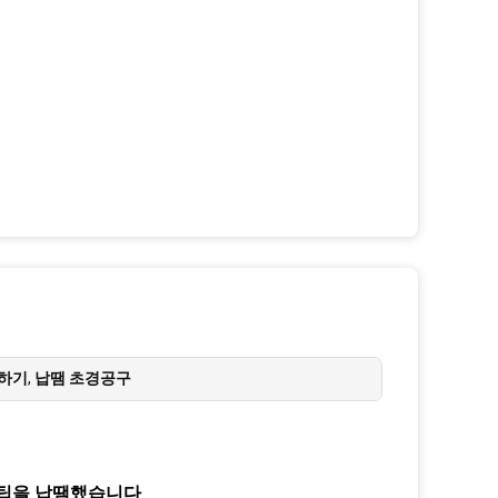
땜하기
,
납땜 초경공구
하는 팁을 납땜했습니다